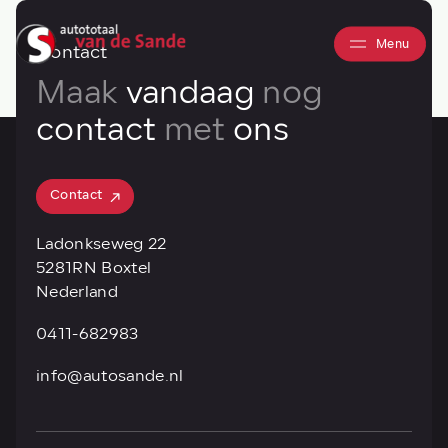
Menu
Contact
Maak
vandaag
nog
contact
met
ons
Contact
Contact
Ladonkseweg 22
5281RN Boxtel
Nederland
0411-682983
info@autosande.nl